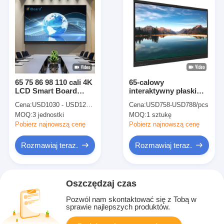
65 75 86 98 110 cali 4K
65-calowy
LCD Smart Board
interaktywny płaski
Interaktywna
panel Pióro palca
Cena:
USD1030 - USD1299 per unit
Cena:
USD758-USD788/pcs
dotyku interaktywny
MOQ:
3 jednostki
MOQ:
1 sztukę
panel dotykowy 4k
LCD cyfrowy
Pobierz najnowszą cenę
Pobierz najnowszą cenę
interaktywny
smartboard dla szkół
Rozmawiaj teraz.
Rozmawiaj teraz.
nauczania
Oszczędzaj czas
Pozwól nam skontaktować się z Tobą w
sprawie najlepszych produktów.