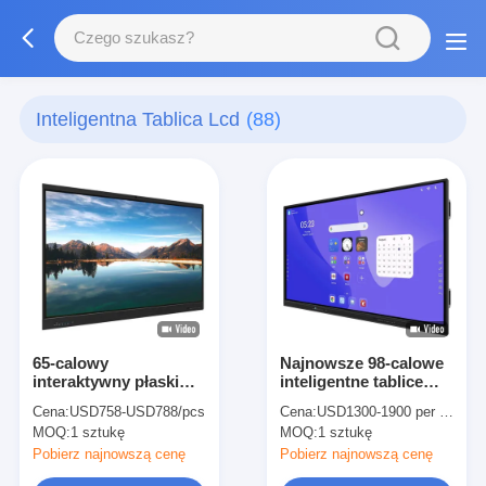
Inteligentna Tablica Lcd
(88)
65-calowy
Najnowsze 98-calowe
interaktywny płaski
inteligentne tablice
panel Pióro palca
LCD Interaktywne
Cena:
USD758-USD788/pcs
Cena:
USD1300-1900 per piece
dotyku interaktywny
tablice cyfrowe dla
MOQ:
1 sztukę
MOQ:
1 sztukę
panel dotykowy 4k
szkoły i miejsca pracy
LCD cyfrowy
Pobierz najnowszą cenę
Pobierz najnowszą cenę
interaktywny