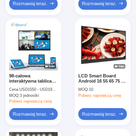
smartboard dla szkół
Rozmawiaj teraz.
Rozmawiaj teraz.
nauczania
98-calowa
LCD Smart Board
interaktywna tablica
Android 16 55 65 75 86
4K LCD
98 cali 50 punktów
Cena:
USD1550 - USD1999 per unit
MOQ:
10
dotykowych Monitor
MOQ:
3 jednostki
Pobierz najnowszą cenę
ekranu telewizora
Whiteboard
Pobierz najnowszą cenę
Rozmawiaj teraz.
Rozmawiaj teraz.