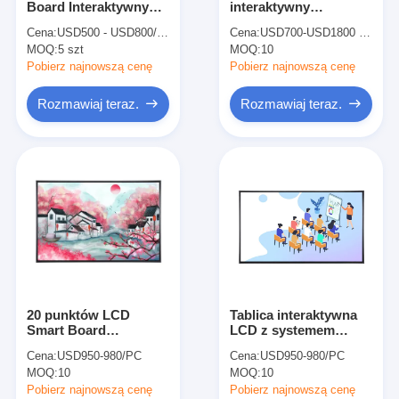
Board Interaktywny
interaktywny
Tablica interaktywna Iboard
ekran dotykowy
wyświetlacz Smart
Cena:
USD500 - USD800/unit
Cena:
USD700-USD1800 per pieces
Wyświetlacz
Board 3840 * 2160 dla
MOQ:
Tablica interaktywna IR
5 szt
MOQ:
10
Whiteboard
edukacji
Pobierz najnowszą cenę
Pobierz najnowszą cenę
Tablica interaktywna na podczerwień
Rozmawiaj teraz.
Rozmawiaj teraz.
Interaktywny płaski panel
Interaktywny monitor z ekranem dotykowym
inteligentna tablica lcd
Tablica interaktywna LED
Interaktywna tablica z ekranem dotykowym
20 punktów LCD
Tablica interaktywna
Tablica interaktywna „wszystko w jednej”
Smart Board
LCD z systemem
Podwójny system Anti
operacyjnym Android
Cena:
USD950-980/PC
Cena:
USD950-980/PC
Blue Eyes LAN WIFI
8 RS232 Wifi Smart
przenośna tablica interaktywna
MOQ:
10
MOQ:
10
Bluetooth
Board
Pobierz najnowszą cenę
Pobierz najnowszą cenę