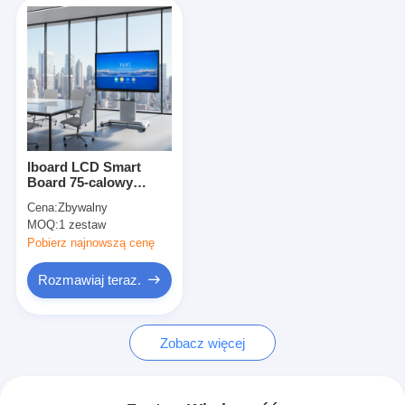
Iboard LCD Smart
Board 75-calowy
interaktywny panel
Cena:
Zbywalny
dotykowy do klas z
MOQ:
1 zestaw
pakietem
oprogramowania
Pobierz najnowszą cenę
edukacyjnego
Rozmawiaj teraz.
Zobacz więcej