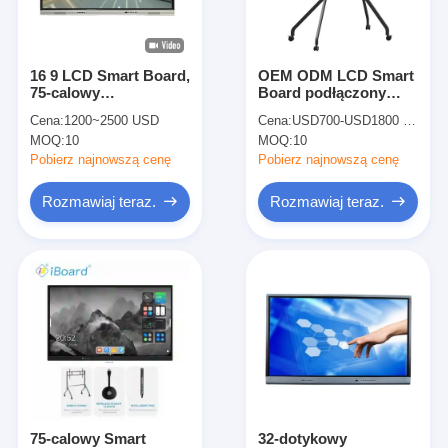
Pokaz VR
O nas
16 9 LCD Smart Board,
OEM ODM LCD Smart
75-calowy
Board podłączony
Wycieczka po fabryce
interaktywny płaski
komputer z USB
Cena:
1200~2500 USD
Cena:
USD700-USD1800 per pieces
panel
MOQ:
10
MOQ:
10
Kontrola jakości
Pobierz najnowszą cenę
Pobierz najnowszą cenę
Skontaktuj się z nami
Rozmawiaj teraz.
Rozmawiaj teraz.
Aktualności
Wszystkie przypadki
Blog
Rozmawiaj teraz.
75-calowy Smart
32-dotykowy