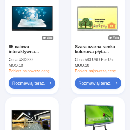
65-calowa
Szara czarna ramka
interaktywna
kolorowa płyta
inteligentna tablica
inteligentna LCD z
Cena:
USD900
Cena:
580 USD Per Unit
RS232 z Androidem
cyklem życia 50000
MOQ:
10
MOQ:
10
8.0 4G 32G
godzin
Pobierz najnowszą cenę
Pobierz najnowszą cenę
Rozmawiaj teraz.
Rozmawiaj teraz.
Dom
Produkty
Filmy