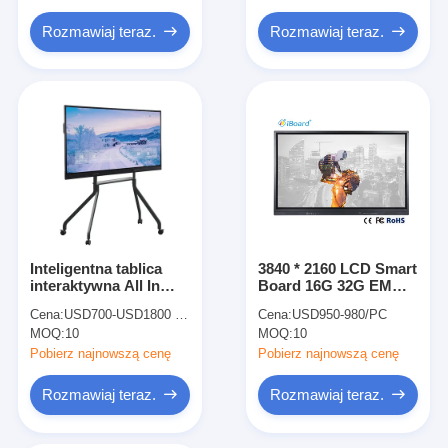
Inteligentna tablica
Rozmawiaj teraz.
Rozmawiaj teraz.
Interaktywna tablica projektora
Ramka dotykowa na podczerwień
Interaktywna podstawka do tablicy
Wizualizer Kamera dokumentacyjna
projektor
Inteligentna tablica
3840 * 2160 LCD Smart
Kiosk z ekranem dotykowym
interaktywna All In
Board 16G 32G EMMC
One GPU Mali G51
Bluetooth Wifi LAN
Cyfrowe oznakowanie
Cena:
USD700-USD1800 per pieces
Cena:
USD950-980/PC
MOQ:
10
MOQ:
10
Pobierz najnowszą cenę
Pobierz najnowszą cenę
cyfrowy monitor reklamowy
Rozmawiaj teraz.
Rozmawiaj teraz.
przenośny inteligentny ekran