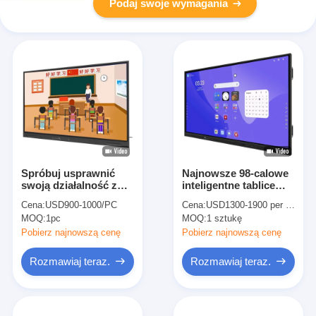
Podaj swoje wymagania
Spróbuj usprawnić
Najnowsze 98-calowe
swoją działalność z
inteligentne tablice
Smart Board Linux
LCD Interaktywne
Cena:
USD900-1000/PC
Cena:
USD1300-1900 per piece
Android Win Chrome
tablice cyfrowe dla
MOQ:
1pc
MOQ:
1 sztukę
Operation i HDMI
szkoły i miejsca pracy
Output
Pobierz najnowszą cenę
Pobierz najnowszą cenę
Rozmawiaj teraz.
Rozmawiaj teraz.