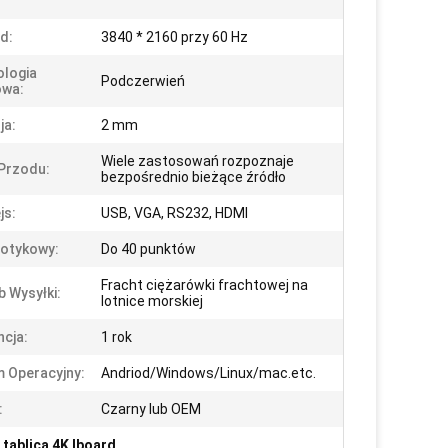
d:
3840 * 2160 przy 60 Hz
logia
Podczerwień
owa:
ja:
2 mm
Wiele zastosowań rozpoznaje
Przodu:
bezpośrednio bieżące źródło
js:
USB, VGA, RS232, HDMI
otykowy:
Do 40 punktów
Fracht ciężarówki frachtowej na
 Wysyłki:
lotnice morskiej
cja:
1 rok
 Operacyjny:
Andriod/Windows/Linux/mac.etc.
:
Czarny lub OEM
 tablica 4K Iboard
,