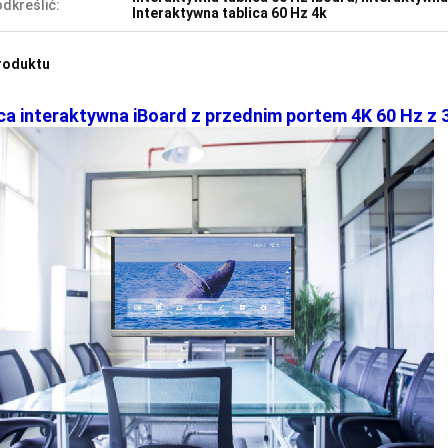
dkreślić:
Interaktywna tablica 60 Hz 4k
roduktu
ca interaktywna iBoard z przednim portem 4K 60 Hz z 