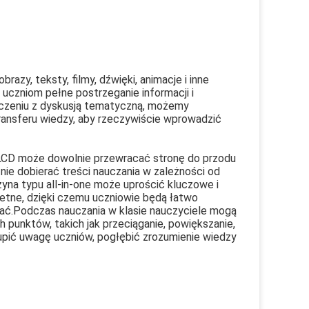
razy, teksty, filmy, dźwięki, animacje i inne
 uczniom pełne postrzeganie informacji i
łączeniu z dyskusją tematyczną, możemy
transferu wiedzy, aby rzeczywiście wprowadzić
LCD może dowolnie przewracać stronę do przodu
znie dobierać treści nauczania w zależności od
yna typu all-in-one może uprościć kluczowe i
kretne, dzięki czemu uczniowie będą łatwo
ć.Podczas nauczania w klasie nauczyciele mogą
punktów, takich jak przeciąganie, powiększanie,
skupić uwagę uczniów, pogłębić zrozumienie wiedzy