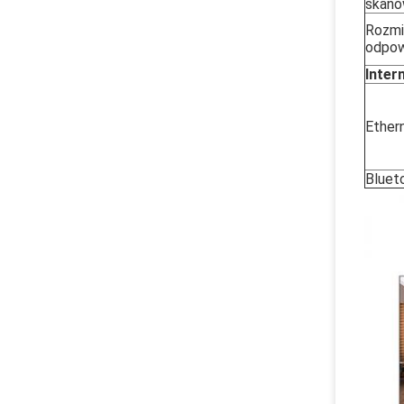
skano
Rozmi
odpow
Inter
Ether
Bluet