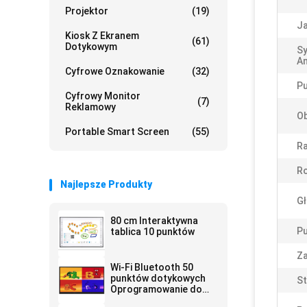
Projektor
(19)
J
Kiosk Z Ekranem
(61)
Dotykowym
Sy
An
Cyfrowe Oznakowanie
(32)
Pu
Cyfrowy Monitor
(7)
Reklamowy
Ob
Portable Smart Screen
(55)
Ra
Ro
Najlepsze Produkty
Gł
80 cm Interaktywna
Pu
tablica 10 punktów
Za
Wi-Fi Bluetooth 50
punktów dotykowych
St
Oprogramowanie do
notowań na ścianie