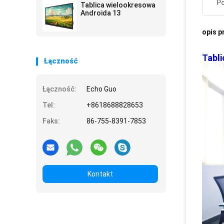
Po
Tablica wielookresowa
Androida 13
opis p
Tabli
Łączność
Łączność:
Echo Guo
Tel:
+8618688828653
Faks:
86-755-8391-7853
Kontakt