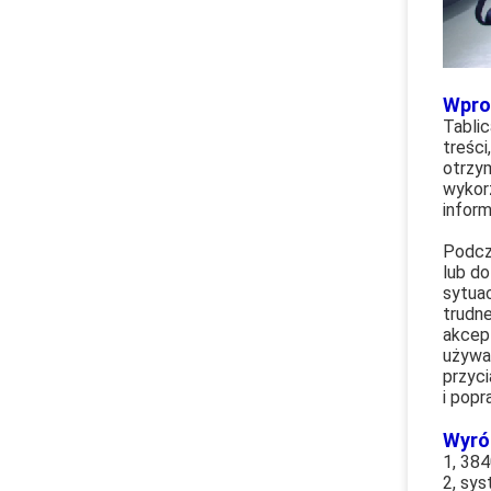
Wpro
Tablic
treści
otrzy
wykorz
inform
Podcz
lub do
sytua
trudne
akcep
używa
przyci
i pop
Wyró
1, 38
2, sys