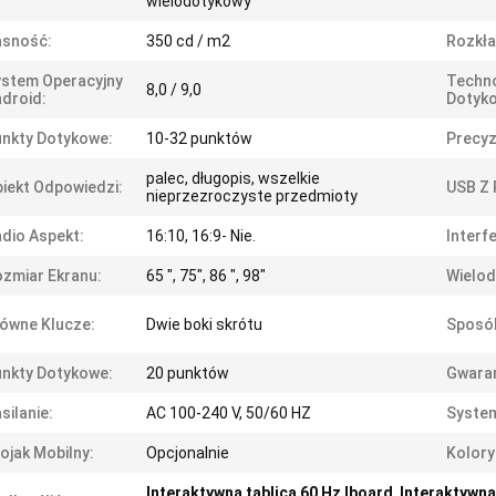
wielodotykowy
asność:
350 cd / m2
Rozkła
stem Operacyjny
Techno
8,0 / 9,0
droid:
Dotyk
nkty Dotykowe:
10-32 punktów
Precyz
palec, długopis, wszelkie
iekt Odpowiedzi:
USB Z 
nieprzezroczyste przedmioty
dio Aspekt:
16:10, 16:9- Nie.
Interfe
zmiar Ekranu:
65 ", 75", 86 ", 98"
Wielod
ówne Klucze:
Dwie boki skrótu
Sposób
nkty Dotykowe:
20 punktów
Gwaran
silanie:
AC 100-240 V, 50/60 HZ
System
ojak Mobilny:
Opcjonalnie
Kolory
Interaktywna tablica 60 Hz Iboard
,
Interaktywna