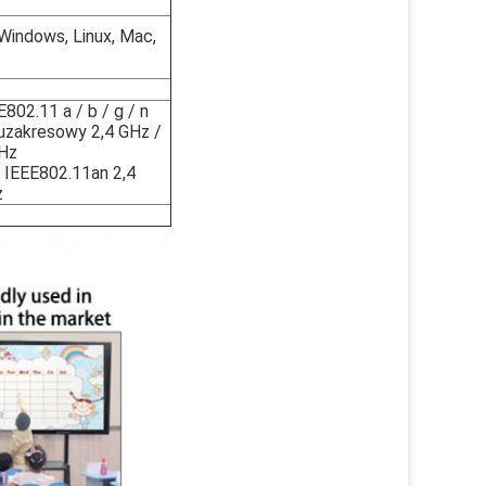
 Windows, Linux, Mac,
E802.11 a / b / g / n
zakresowy 2,4 GHz /
Hz
 IEEE802.11an 2,4
z