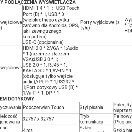
Y PODŁĄCZENIA WYŚWIETLACZA
HDMI 1.4 * 1 ； USB Touch
Port (B) * 1, USB * 3
Wyj
(wielokrotnego użytku
 wejściowe
Porty wyjściowe (z
* 1
zarówno dla Androida, OPS,
)
tyłu)
HDM
jak i zewnętrznego
komputera)
USB-C (opcjonalnie)
HDMI 2.0 * 2;VGA * 1;Audio
* 1 (razem ze złączem
VGA);USB 3.0 * 1;
USB 2.0 * 1, RJ45 * 1,
 wejściowe
KARTA SD * 1;AV-IN * 1
(obsługuje tylko wejście
audio);YPbPr * 1;RS232 *
1;Port dotykowy USB (B) *
1;Wi-Fi * 1, DP * 1
EM DOTYKOWY
Palec;Ry
yczuwania
Podczerwień Touch
Styl pisania
nieprzez
ielczość
Tryb
Pełnowy
32767 x 32767
jonowania
komunikacji
(Plug an
kość
Szkło
4 ms
Szkło h