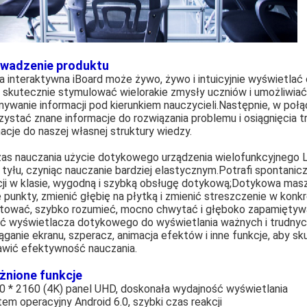
wadzenie produktu
a interaktywna iBoard może żywo, żywo i intuicyjnie wyświetlać ob
, skutecznie stymulować wielorakie zmysły uczniów i umożliwiać
mywanie informacji pod kierunkiem nauczycieli.Następnie, w po
ystać znane informacje do rozwiązania problemu i osiągnięcia 
acje do naszej własnej struktury wiedzy.
as nauczania użycie dotykowego urządzenia wielofunkcyjnego 
 tyłu, czyniąc nauczanie bardziej elastycznym.Potrafi spontanic
cji w klasie, wygodną i szybką obsługę dotykową;Dotykowa masz
 punkty, zmienić głębię na płytką i zmienić streszczenie w kon
tować, szybko rozumieć, mocno chwytać i głęboko zapamiętywa
ć wyświetlacza dotykowego do wyświetlania ważnych i trudnych 
ąganie ekranu, szperacz, animacja efektów i inne funkcje, aby 
rawić efektywność nauczania.
żnione funkcje
40 * 2160 (4K) panel UHD, doskonała wydajność wyświetlania
tem operacyjny Android 6.0, szybki czas reakcji