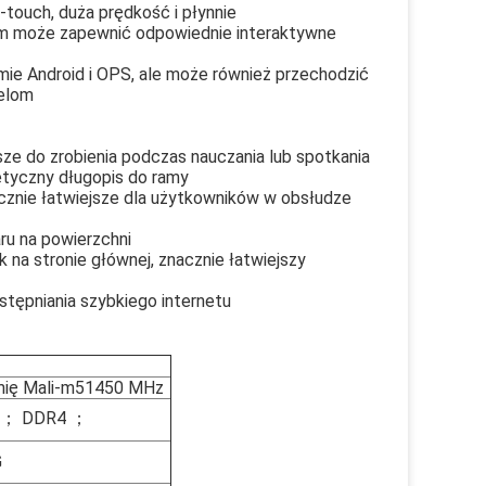
touch, duża prędkość i płynnie
tem może zapewnić odpowiednie interaktywne
mie Android i OPS, ale może również przechodzić
elom
sze do zrobienia podczas nauczania lub spotkania
etyczny długopis do ramy
acznie łatwiejsze dla użytkowników w obsłudze
ru na powierzchni
 na stronie głównej, znacznie łatwiejszy
tępniania szybkiego internetu
ię Mali-m51450 MHz
, ； DDR4 ；
G