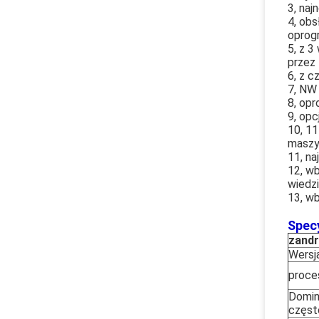
3, naj
4, ob
oprog
5, z 3
przez
6, z c
7, NW 
8, opr
9, op
10, 11
maszy
11, na
12, wb
wiedzi
13, w
Specy
za
ndr
Wersj
proce
Domin
częst