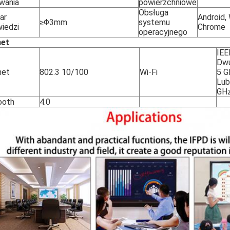
wania
powierzchniowe
Obsługa
ar
Android,
≥Φ3mm
systemu
iedzi
Chrome
operacyjnego
net
IEE
Dwu
net
802.3 10/100
Wi-Fi
5 G
Lub
GH
ooth
4.0