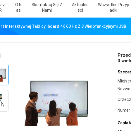
kaz
O N
Skontaktuj Się Z
Aktualno
Wszystkie Przyp
R
As
Nami
Ści
Adki
rt Interaktywnej Tablicy Iboard 4K 60 Hz Z 3 Wielofunkcyjnymi USB
Przedn
3 wie
Szczeg
Miejsc
Nazwa 
Orzecz
Numer 
Zapłat