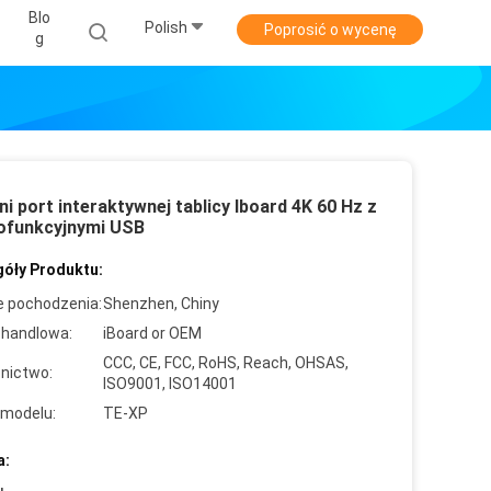
Blo
Polish
Poprosić o wycenę
G
i port interaktywnej tablicy Iboard 4K 60 Hz z
lofunkcyjnymi USB
óły Produktu:
e pochodzenia:
Shenzhen, Chiny
handlowa:
iBoard or OEM
CCC, CE, FCC, RoHS, Reach, OHSAS,
nictwo:
ISO9001, ISO14001
modelu:
TE-XP
a: