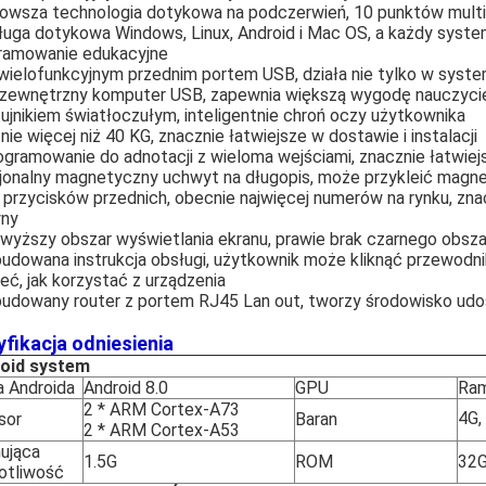
nowsza technologia dotykowa na podczerwień, 10 punktów multi-
sługa dotykowa Windows, Linux, Android i Mac OS, a każdy sys
ramowanie edukacyjne
 wielofunkcyjnym przednim portem USB, działa nie tylko w syste
 zewnętrzny komputer USB, zapewnia większą wygodę nauczyci
zujnikiem światłoczułym, inteligentnie chroń oczy użytkownika
nie więcej niż 40 KG, znacznie łatwiejsze w dostawie i instalacji
ogramowanie do adnotacji z wieloma wejściami, znacznie łatwiej
cjonalny magnetyczny uchwyt na długopis, może przykleić magn
 przycisków przednich, obecnie najwięcej numerów na rynku, zn
ny
jwyższy obszar wyświetlania ekranu, prawie brak czarnego obsza
udowana instrukcja obsługi, użytkownik może kliknąć przewodnik
eć, jak korzystać z urządzenia
budowany router z portem RJ45 Lan out, tworzy środowisko udos
fikacja odniesienia
oid system
a Androida
Android 8.0
GPU
Ram
2 * ARM Cortex-A73
4G
sor
Baran
2 * ARM Cortex-A53
ująca
1.5G
ROM
32
otliwość