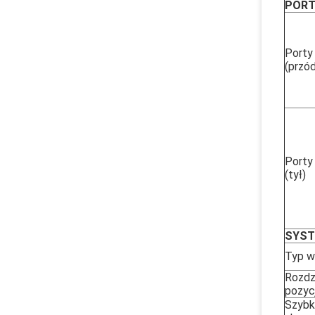
PORT
Porty
(przód
Porty
(tył)
SYST
Typ w
Rozdz
pozyc
Szyb