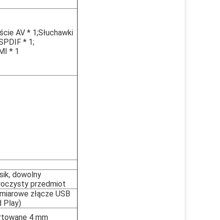
ście AV * 1;Słuchawki
;SPDIF * 1;
I * 1
sik, dowolny
roczysty przedmiot
miarowe złącze USB
d Play)
artowane 4 mm