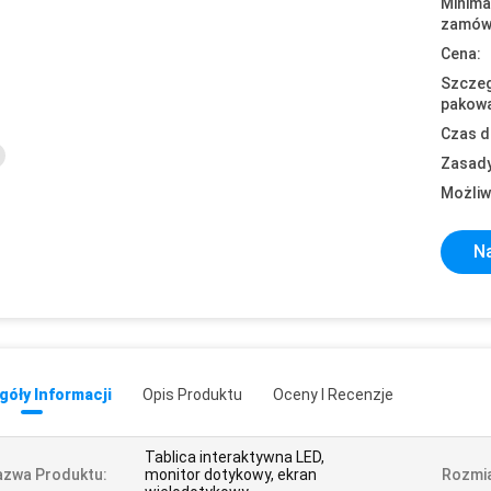
Minima
zamówi
Cena:
Szczeg
pakowa
Czas d
Zasady
Możliw
Na
óły Informacji
Opis Produktu
Oceny I Recenzje
Tablica interaktywna LED,
azwa Produktu:
monitor dotykowy, ekran
Rozmia