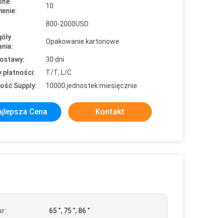
lne
10
enie:
800-2000USD
óły
Opakowanie kartonowe
nia:
ostawy:
30 dni
 płatności:
T/T, L/C
ość Supply:
10000 jednostek miesięcznie
jlepsza Cena
Kontakt
r:
65 '', 75 '', 86 ''