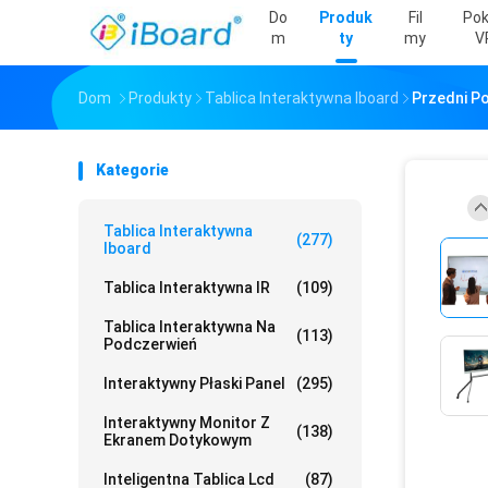
Do
Produk
Fil
Po
M
Ty
My
V
Dom
Produkty
Tablica Interaktywna Iboard
Przedni Po
Kategorie
Tablica Interaktywna
(277)
Iboard
Tablica Interaktywna IR
(109)
Tablica Interaktywna Na
(113)
Podczerwień
Interaktywny Płaski Panel
(295)
Interaktywny Monitor Z
(138)
Ekranem Dotykowym
Inteligentna Tablica Lcd
(87)